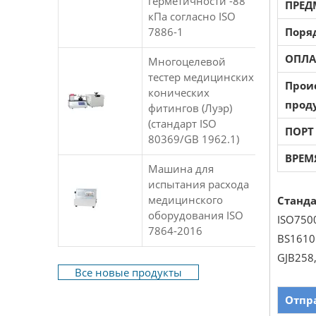
герметичности -88
ПРЕД
кПа согласно ISO
7886-1
Поря
ОПЛА
Многоцелевой
тестер медицинских
Прои
конических
прод
фитингов (Луэр)
(стандарт ISO
ПОРТ
80369/GB 1962.1)
ВРЕМ
Машина для
испытания расхода
медицинского
Станда
оборудования ISO
ISO750
7864-2016
BS1610 
GJB258,
Все новые продукты
Отпр