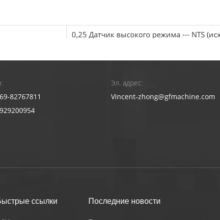
0,25 Датчик высокого режима --- NTS (и
р мощности
100n 200n 500n1000n 2000n 500 кг 2000
ень точности
0.25
:
Эл. адрес:
азон
От 0,2% до 100% FS
69-82767811
Vincent-zhong@gfmachine.com
таний
3929200954
ость мощности
± 0,25%
ть разложение
1/300000
ичение
X1, x2, x5, x10, x20, x50, x100 и т. Д. 
ости
ка индикации
± 1% от значения всего процесса
Быстрые ссылки
Последние новости
ения