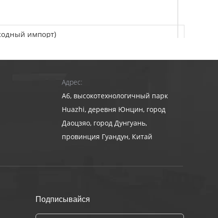
сходный импорт)
 кг доступен
Адрес:
A6, высокотехнологичный парк
Huazhi, деревня Юнцин, город
Даоцзяо, город Дунгуань,
провинция Гуандун, Китай
Аувтоматическое переключение сдвига
Подписывайся