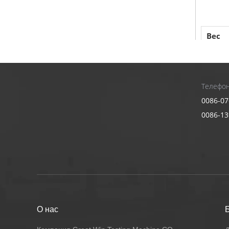
Вес
Выбо
Уров
Телефон
Диап
0086-07
испы
0086-1
Точн
Влас
Увел
мощн
Ошиб
О нас
смещ