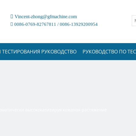

Vincent-zhong@gfmachine.com

0086-0769-82767811 / 0086-13929200954
 ТЕСТИРОВАНИЯ РУКОВОДСТВО
РУКОВОДСТВО ПО Т
томатически высококазизируя кожаная растяжение