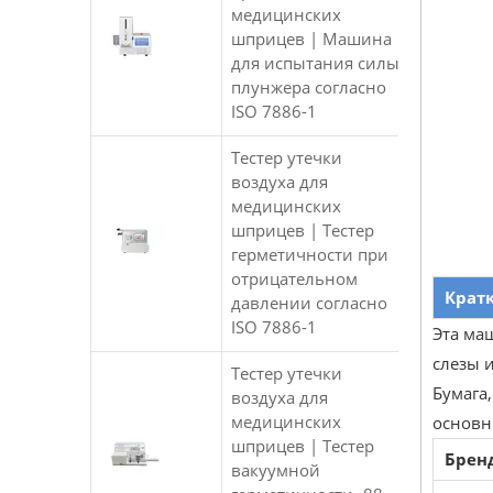
медицинских
шприцев | Машина
для испытания силы
плунжера согласно
ISO 7886-1
Тестер утечки
воздуха для
медицинских
шприцев | Тестер
герметичности при
отрицательном
Крат
давлении согласно
ISO 7886-1
Эта ма
слезы и
Тестер утечки
Бумага,
воздуха для
медицинских
основн
шприцев | Тестер
Брен
вакуумной