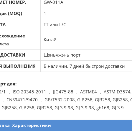
МЕТ НОМЕР.
GW-011A
док (MOQ)
1
ТА
TT или L/C
схождение
Китай
укта
 ДОСТАВКИ
Шэньчжэнь порт
Я ВЫПОЛНЕНИЯ
В наличии, 7 дней быстрой доставки
рт для:
0/1 ， ISO 20345-2011 ， JJG475-88 ， ASTME4 ， ASTM D3574,
， CNS9471/9470 ， GB/T532-2008, GJB258, GJB258, GJB258, GJ
 GJB258, GJB258, GJB258, GJ.3.9.98, GJ.3.9.98, gb168, GJ.3.9.
авка
Характеристики