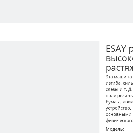
ESAY 
высок
растя
Эта машина 
изгиба, сил
слезы и т. Д
поле резины
Бумага, ави
устройство,
основными с
физического
Модель: