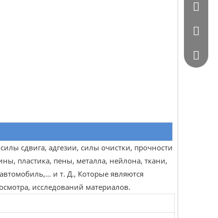
0086 - 
0086 - 
564872
 силы сдвига, адгезии, силы очистки, прочности
зины, пластика, пены, металла, нейлона, ткани,
 автомобиль,… и т. Д., Которые являются
 осмотра, исследований материалов.