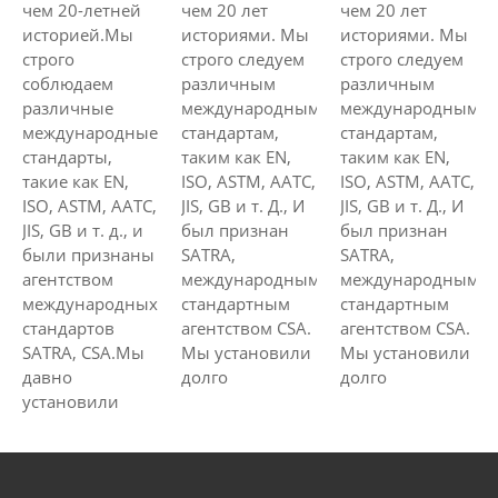
чем 20-летней
чем 20 лет
чем 20 лет
историей.Мы
историями. Мы
историями. Мы
строго
строго следуем
строго следуем
соблюдаем
различным
различным
различные
международным
международным
международные
стандартам,
стандартам,
стандарты,
таким как EN,
таким как EN,
такие как EN,
ISO, ASTM, AATC,
ISO, ASTM, AATC,
ISO, ASTM, AATC,
JIS, GB и т. Д., И
JIS, GB и т. Д., И
JIS, GB и т. д., и
был признан
был признан
были признаны
SATRA,
SATRA,
агентством
международным
международным
международных
стандартным
стандартным
стандартов
агентством CSA.
агентством CSA.
SATRA, CSA.Мы
Мы установили
Мы установили
давно
долго
долго
установили