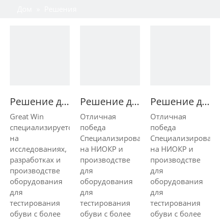
Дом
»
Решения
Решение для тестирования обуви
Решение для тестирования обуви
Решение для тестирования обуви
Great Win
Отличная
Отличная
специализируется
победа
победа
на
Специализированная
Специализированн
исследованиях,
на НИОКР и
на НИОКР и
разработках и
производстве
производстве
производстве
для
для
оборудования
оборудования
оборудования
для
для
для
тестирования
тестирования
тестирования
обуви с более
обуви с более
обуви с более