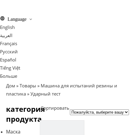
Language
English
العربية
Français
Pусский
Español
Tiếng Việt
Больше
Дом
»
Товары
»
Машина для испытаний резины и
пластика
»
Ударный тест
категория
Сортировать
продукта
Маска