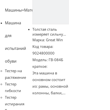
Машины+Материал
Машина
Толстая сталь
измеряет сильную
для
машину испытания
Марка:
Great Win
резины ригидности
Код товара:
испытаний
9024800000
Модель:
ГВ-084Б
обуви
краткое:
Тестер на
Эта машина в
растяжение
основном состоит
Тестер
из: рамы, основной
гибкости
колонны, балки,
Тестер
ударного шара,
истирания
маятника,