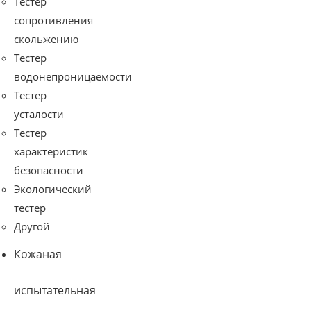
Тестер
устройства зажима
сопротивления
образца, величины
скольжению
упругости
Тестер
основных частей
водонепроницаемости
показывающего
Тестер
устройства и т. д.
усталости
Машина имеет
Тестер
простую
характеристик
конструкцию,
безопасности
удобное
Экологический
управление,
тестер
высокую точность.
Другой
Кожаная
испытательная