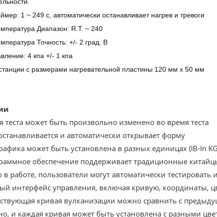
ельности.
ймер: 1 ~ 249 с, автоматически останавливает нагрев и тревоги
мпература Диапазон: R.T. ~ 240
мпература Точность: +/- 2 град. В
вление: 4 кпа +/- 1 кпа
станции с размерами нагревательной пластины 120 мм х 50 мм
ии
мя теста может быть произвольно изменено во время теста
т останавливается и автоматически открывает форму
графика может быть установлена ​​в разных единицах (IB-In 
граммное обеспечение поддерживает традиционные китайц
о в работе, пользователи могут автоматически тестировать 
дый интерфейс управления, включая кривую, координаты, ц
ествующая кривая вулканизации можно сравнить с предыд
но, и каждая кривая может быть установлена ​​с разными цв