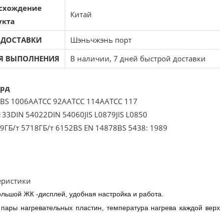
схождение
Китай
укта
 ДОСТАВКИ
Шэньчжэнь порт
Я ВЫПОЛНЕНИЯ
В наличии, 7 дней быстрой доставки
ард
BS 1006
AATCC 92
AATCC 114
AATCC 117
133
DIN 54022
DIN 54060
JIS L0879
JIS L0850
79
ГБ/т 5718
ГБ/т 6152
BS EN 14878
BS 5438: 1989
еристики
льшой ЖК -дисплей, удобная настройка и работа.
 пары нагревательных пластин, температура нагрева каждой верх