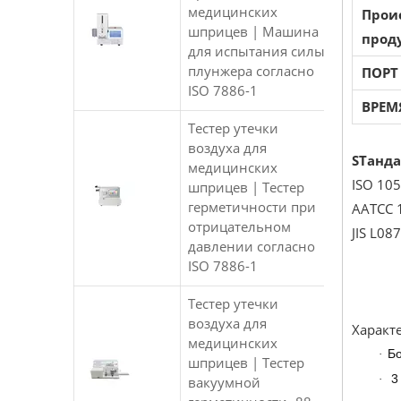
медицинских
Прои
шприцев | Машина
прод
для испытания силы
плунжера согласно
ПОРТ
ISO 7886-1
ВРЕМ
Тестер утечки
воздуха для
S
Танд
медицинских
ISO 105
шприцев | Тестер
герметичности при
AATCC 
отрицательном
JIS L08
давлении согласно
ISO 7886-1
Тестер утечки
воздуха для
Характ
медицинских
Бо
·
шприцев | Тестер
3
·
вакуумной