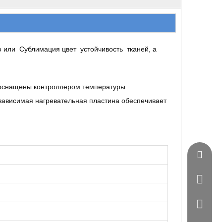
о или Сублимация цвет устойчивость тканей, а
 оснащены контроллером температуры
зависимая нагревательная пластина обеспечивает
Vincent
0086 - 
0086-07