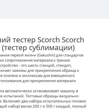
ий тестер Scorch Scorch
h (тестер сублимации)
рания первой жизни (Gakushin) для стандартов
енки сопротивления материала к трению
стройство - это шесть станций, стендоп,
ючает зажимы для прикрепления образца к
я платене и моллюскам для взвешенного
втискивания для прикрепления материала
ла автоматически останавливает машину в
в испытаний. Тестовые образцы визуально
. Включает два набора испытательных головок
ждый набор) весом 200 г и 500 г каждый, полный