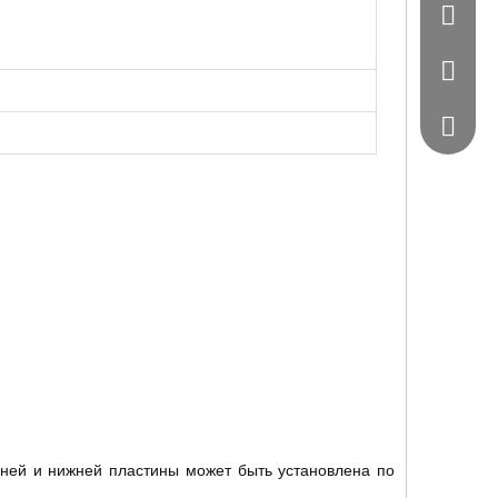
0086 - 
0086 - 
564872
ней и нижней пластины может быть установлена ​​по