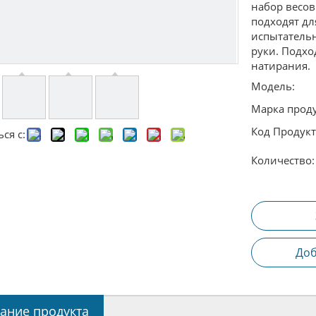
набор весов 
подходят дл
испытательн
руки. Подхо
натирания.
Модель:
Марка проду
Код Продукт
ся с:
Количество:
Доб
ание продукта