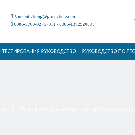

Vincent-zhong@gfmachine.com

0086-0769-82767811 / 0086-13929200954
 ТЕСТИРОВАНИЯ РУКОВОДСТВО
РУКОВОДСТВО ПО Т
машина
Тест на стойкость цвета
»
»
Хороший тестер Scorch Sc