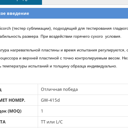
кое введение
Scorch (тестер сублимации), подходящий для тестирования гладког
табильность размера При воздействии горячего сухого условия.
тура нагревательной пластины и время испытания регулируются,
оцессора и верхней пластиной с точно контролируемым весом. Не
ь температуры испытаний и толщину образца индивидуально.
д
Отличная победа
МЕТ НОМЕР.
GW-415d
док (MOQ)
1
ТА
TT или L/C