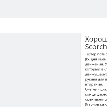
Хорош
Scorc
Тестер поти
JIS, для оц
движения. У
который вкл
движущемус
рукава для 
втирания.
Счетчик цик
конце цикло
оцениваются
(6 голов ка