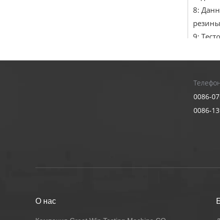
8: Дан
резины
9: Тест
другим
10: С 
обеспе
Телефон
11: мо
0086-07
12: Пр
0086-1
13: Ко
14: Си
восста
15: Пр
угол сд
16: Да
плесен
О нас