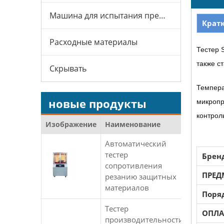
Машина для испытания презервативов
Крат
Расходные материалы
Тестер 
также с
Скрывать
Темпера
новые продукты
микропр
контрол
Изображение
Наименование
Автоматический
тестер
Брен
сопротивления
ПРЕД
резанию защитных
материалов
Поря
Тестер
ОПЛА
производительности