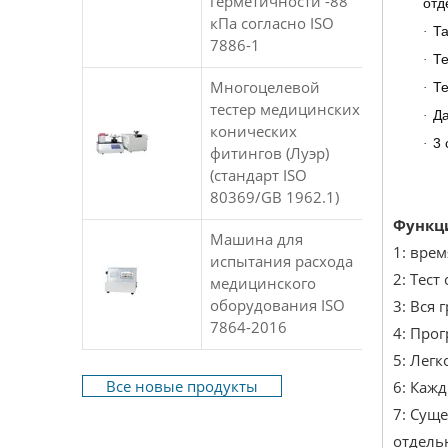
герметичности -88
отд
кПа согласно ISO
Та
·
7886-1
Те
·
Многоцелевой
Те
·
тестер медицинских
Да
·
конических
3 
·
фитингов (Луэр)
(стандарт ISO
80369/GB 1962.1)
Функц
Машина для
1: вре
испытания расхода
2: Тес
медицинского
оборудования ISO
3: Вся 
7864-2016
4: Про
5: Легк
Все новые продукты
6: Каж
7: Сущ
отдель