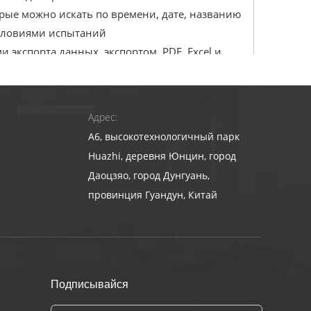
рые можно искать по времени, дате, названию
условиями испытаний
 экспорта данных, экспортом, PDF, Excel и
в отчете «Настройка» программное
ировано оно
Адрес:
A6, высокотехнологичный парк
ная для технического обслуживания и ремонта
Huazhi, деревня Юнцин, город
х не будет пропущено.
Даоцзяо, город Дунгуань,
беспечения стабильности и скорости
провинция Гуандун, Китай
чтобы обеспечить чрезвычайно стабильный
близи верхней плесени, а полость верхней
а является точным и стабильным
Подписывайся