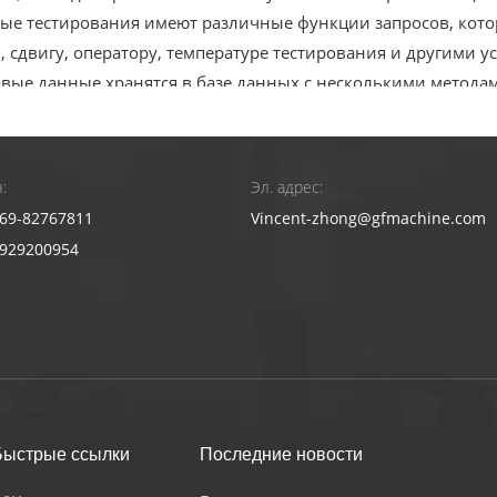
ные тестирования имеют различные функции запросов, кото
, сдвигу, оператору, температуре тестирования и другими 
овые данные хранятся в базе данных с несколькими методами
и функциями документов
квалифицированным значением верхнего и нижнего предела 
чение автоматически судит, независимо от того, квалифиц
:
Эл. адрес:
жет печатать все виды графики в отчете одновременно
69-82767811
Vincent-zhong@gfmachine.com
ограммное и аппаратное автоматическое обнаружение, удоб
3929200954
личество выборки данных высокое, и никаких важных данны
стема управления температурой высокой устойчивости для о
новления температуры
инять фиксированную эксцентричную конструкцию колеса, 
вига, чтобы обеспечить точность теста
тчик крутящего момента высокого определения установлен в
и измеряет крутящий момент, а значение крутящего момент
Быстрые ссылки
Последние новости