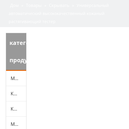
Дом
Товары
Скрывать
»
»
»
Универсальный
автоматический высококачественный кожаный
растягивающий тестер
категория
продукта
Машина для испытаний обуви
Кожаная испытательная машина
Камеры экологических испытаний
Машина для испытаний резины и пластика