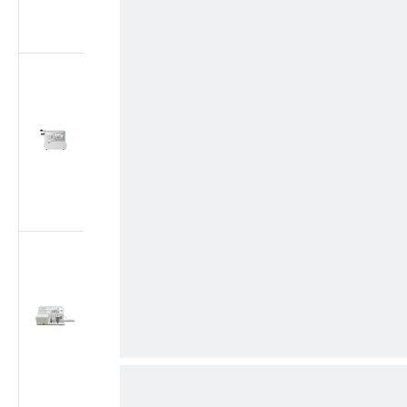
плунжера согласно
ISO 7886-1
Тестер утечки
воздуха для
медицинских
шприцев | Тестер
герметичности при
отрицательном
давлении согласно
ISO 7886-1
Тестер утечки
воздуха для
медицинских
шприцев | Тестер
вакуумной
герметичности -88
кПа согласно ISO
7886-1