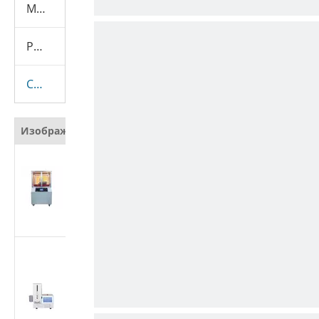
Машина для испытания презервативов
Расходные материалы
Скрывать
Изображение
Наименование
Автоматический
тестер
сопротивления
резанию защитных
материалов
Тестер
производительности
медицинских
шприцев | Машина
для испытания силы