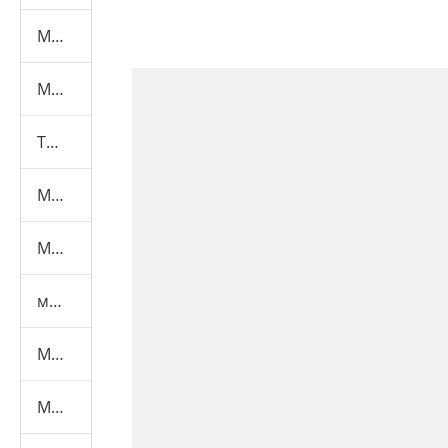
Машина для испытаний мебели
Машина для испытания масок
Текстильная испытательная машина
Машина для тестирования игрушек
Машина для испытаний шлемов
машина для испытаний средств индивидуальной защиты
Медицинская испытательная машина
Маска Машины+Материал