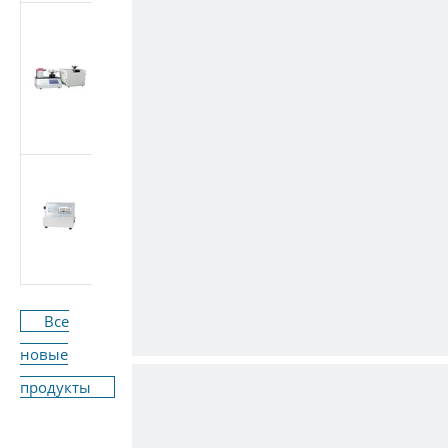
Многоцелевой
тестер медицинских
конических
фитингов (Луэр)
(стандарт ISO
80369/GB 1962.1)
Машина для
испытания расхода
медицинского
оборудования ISO
7864-2016
Все
новые
продукты