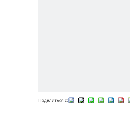
Поделиться с: