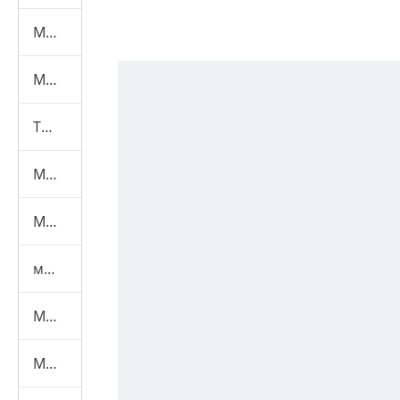
Машина для испытаний мебели
Машина для испытания масок
Текстильная испытательная машина
Машина для тестирования игрушек
Машина для испытаний шлемов
машина для испытаний средств индивидуальной защиты
Медицинская испытательная машина
Маска Машины+Материал