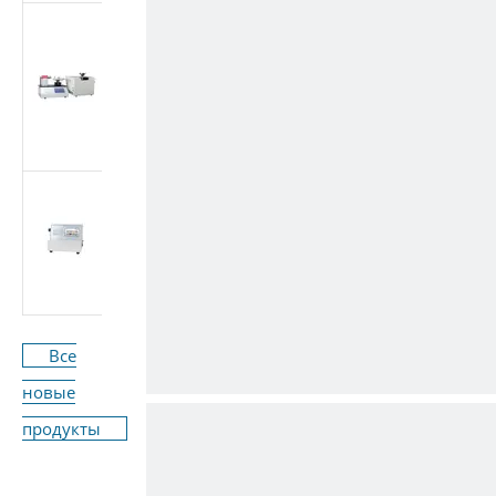
Многоцелевой
тестер медицинских
конических
фитингов (Луэр)
(стандарт ISO
80369/GB 1962.1)
Машина для
испытания расхода
медицинского
оборудования ISO
7864-2016
Все
новые
продукты