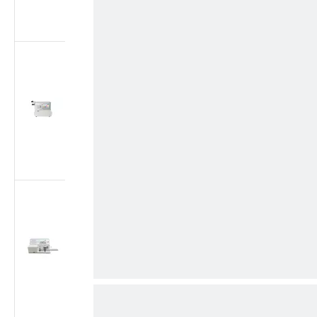
плунжера согласно
ISO 7886-1
Тестер утечки
воздуха для
медицинских
шприцев | Тестер
герметичности при
отрицательном
давлении согласно
ISO 7886-1
Тестер утечки
воздуха для
медицинских
шприцев | Тестер
вакуумной
герметичности -88
кПа согласно ISO
7886-1