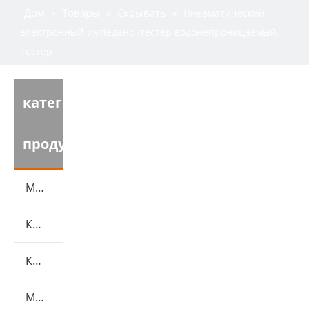
Дом
Товары
Скрывать
»
»
»
Пневматический
электронный импеданс -тестер водонепроницаемый
тестер
категория
продукта
Машина для испытаний обуви
Кожаная испытательная машина
Камеры экологических испытаний
Машина для испытаний резины и пластика