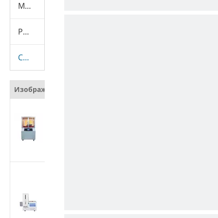
Машина для испытания презервативов
Расходные материалы
Скрывать
Изображение
Наименование
Автоматический
тестер
сопротивления
резанию защитных
материалов
Тестер
производительности
медицинских
шприцев | Машина
для испытания силы