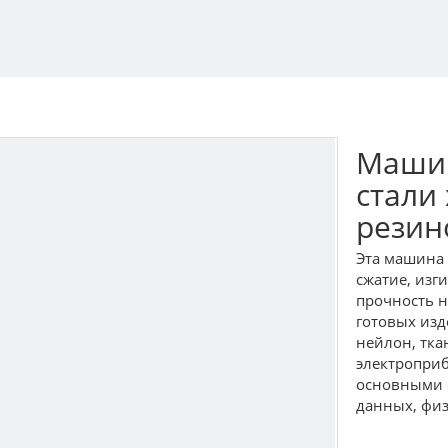
Машин
стали
резин
Эта машина 
сжатие, изг
прочность н
готовых изд
нейлон, ткан
электроприб
основными 
данных, физ