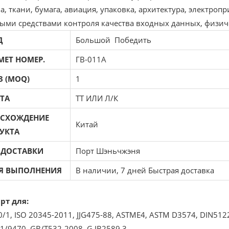
, ткани, бумага, авиация, упаковка, архитектура, электропр
ыми средствами контроля качества входных данных, физиче
Д
Большой Победить
МЕТ НОМЕР.
ГВ-011А
З (MOQ)
1
ТА
ТТ ИЛИ Л/К
СХОЖДЕНИЕ
Китай
УКТА
 ДОСТАВКИ
Порт Шэньчжэня
Я ВЫПОЛНЕНИЯ
В наличии, 7 дней Быстрая доставка
рт для:
/1, ISO 20345-2011, JJG475-88, ASTME4, ASTM D3574, DIN5122
1/9470, GB/T532-2008, G JB2589.3