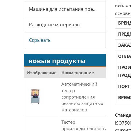
нейлона
Машина для испытания презервативов
основн
БРЕН
Расходные материалы
ПРЕД
Скрывать
ЗАКА
ОПЛА
новые продукты
ПРОИ
Изображение
Наименование
ПРОД
Автоматический
ПОРТ
тестер
сопротивления
ВРЕМ
резанию защитных
материалов
Станда
Тестер
ISO7500
производительности
CNS947