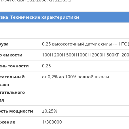
узка
Технические характеристики
руза
0,25 высокоточный датчик силы --- НТС
р емкости
100Н 200Н 500Н1000Н 2000Н 500КГ 200
ень точности
0.25
тательный
от 0,2% до 100% полной шкалы
азон
тательного
ия
ость мощности
±0,25%
ожение
1/300000