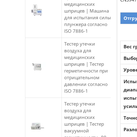
медицинских
шприцев | Машина
для испытания силы
Отгр
плунжера согласно
ISO 7886-1
Тестер утечки
Вес г
воздуха для
медицинских
Выбо
шприцев | Тестер
Уров
герметичности при
отрицательном
Испы
давлении согласно
диап
ISO 7886-1
испы
Тестер утечки
усил
воздуха для
медицинских
Точн
шприцев | Тестер
Разл
вакуумной