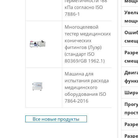
герметичности -88
мощн
кПа согласно ISO
Увел
7886-1
мощн
Многоцелевой
Ошиб
тестер медицинских
конических
смещ
фитингов (Луэр)
Разр
(стандарт ISO
80369/GB 1962.1)
смещ
Двиг
Машина для
испытания расхода
функ
медицинского
Шири
оборудования ISO
7864-2016
Прог
прос
Все новые продукты
Разр
Разр