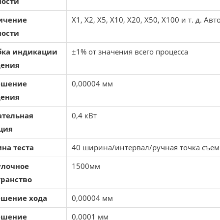
ости
ичение
X1, X2, X5, X10, X20, X50, X100 и т. д. 
ости
ка индикации
±1% от значения всего процесса
ения
ешение
0,00004 мм
ения
ательная
0,4 кВт
ция
на теста
40 ширина/интервал/ручная точка съе
улочное
1500мм
транство
ешение хода
0,00004 мм
ешение
0,0001 мм