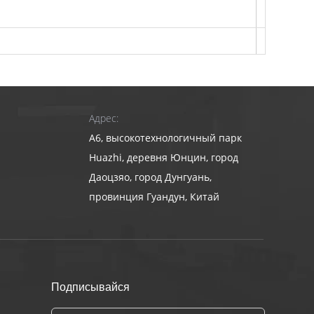
ы; GW-C: эластомерные захваты),
Адрес:
A6, высокотехнологичный парк
мным обеспечением (для компьютерного стола
Huazhi, деревня Юнцин, город
Даоцзяо, город Дунгуань,
провинция Гуандун, Китай
аковка, архитектура, электроприбор, автомобиль
Подписывайся