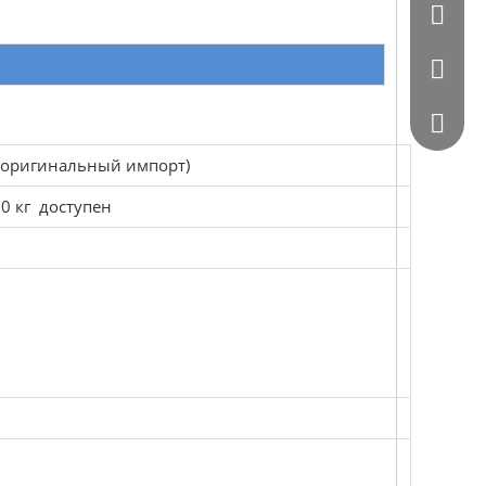
0086 - 
0086 - 
564872
 (оригинальный импорт)
0 кг доступен