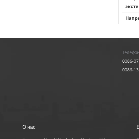
экст
Напр
Допо
3 комп
опреде
Телефон
2 прес
0086-07
Делово
0086-1
и прин
Инфо
Прим
Все ви
Резина,
О нас
и т. д.