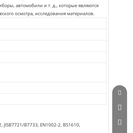
иборы, автомобили и т. д., которые являются
ского осмотра, исследования материалов.
Vincent
0086 - 
0086-07
, JISB7721/B7733, EN1002-2, BS1610,