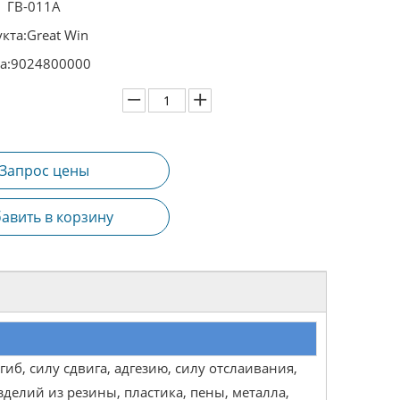
ГВ-011А
кта:
Great Win
а:
9024800000
Запрос цены
авить в корзину
иб, силу сдвига, адгезию, силу отслаивания,
зделий из резины, пластика, пены, металла,