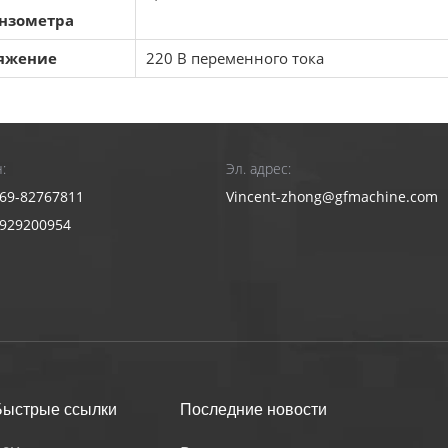
ензометра
яжение
220 В переменного тока
лнительные аксессуары
лекта захватов (GW-G: плоскогубцы; GW-O: разрывные захват
ляемые по требованию заказчика.
:
Эл. адрес:
с-формы
69-82767811
Vincent-zhong@gfmachine.com
й ПК Lenovo с экраном 17 дюймов, компакт-диск с програм
3929200954
тера, подготовленного заказчиком.)
рмация о продукте
енение промышленности
ды промышленности, такие как
 пластик, пена, металл, нейлон, ткань, бумага, авиация, уп
Быстрые ссылки
Последние новости