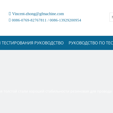

Vincent-zhong@gfmachine.com

0086-0769-82767811 / 0086-13929200954
 ТЕСТИРОВАНИЯ РУКОВОДСТВО
РУКОВОДСТВО ПО Т
 толстой стали хорошей стабильности резиновая для провода