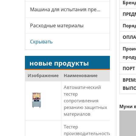
Брен
Машина для испытания презервативов
ПРЕД
Расходные материалы
Поря
ОПЛА
Скрывать
Прои
прод
новые продукты
ПОРТ
Изображение
Наименование
ВРЕМ
Автоматический
ВЫПО
тестер
сопротивления
Муни в
резанию защитных
материалов
Тестер
производительности