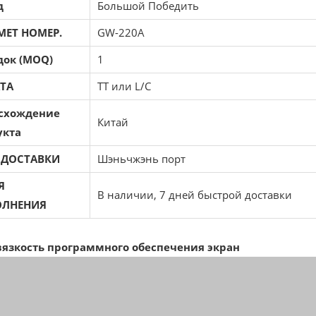
д
Большой Победить
МЕТ НОМЕР.
GW-220A
док (MOQ)
1
ТА
TT или L/C
схождение
Китай
укта
 ДОСТАВКИ
Шэньчжэнь порт
Я
В наличии, 7 дней быстрой доставки
ЛНЕНИЯ
язкость программного обеспечения экран