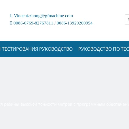

Vincent-zhong@gfmachine.com

0086-0769-82767811 / 0086-13929200954
 ТЕСТИРОВАНИЯ РУКОВОДСТВО
РУКОВОДСТВО ПО Т
 резины высокой точности метров с программным обеспечен