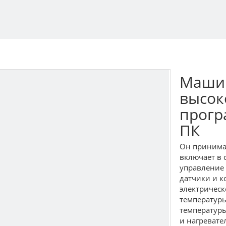
Машин
высок
прогр
ПК
Он принимае
включает в 
управление 
датчики и 
электрическ
температуры
температуры
и нагревате