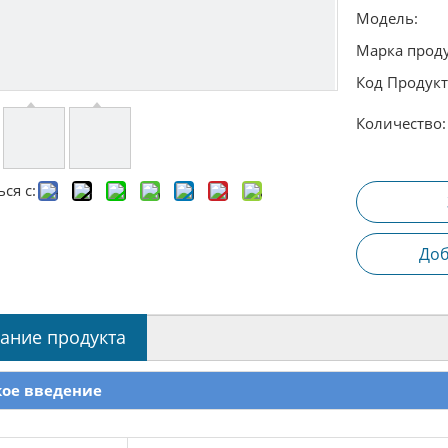
Модель:
Марка проду
Код Продукт
Количество:
ся с:
Доб
ание продукта
кое введение