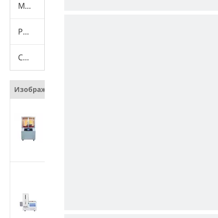
Машина для испытания презервативов
Расходные материалы
Скрывать
Изображение
Наименование
Автоматический
тестер
сопротивления
резанию защитных
материалов
Тестер
производительности
медицинских
шприцев | Машина
для испытания силы