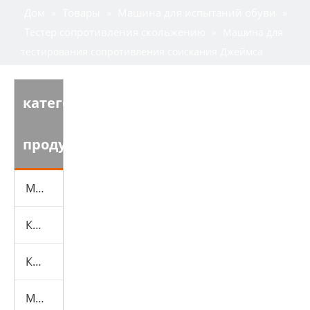
Дом
Товары
Машина для испытаний обуви
»
»
»
Тестер сопротивления скольжению
»
Машина для
тестирования сопротивления соискания Джеймса
категория
продукта
Машина для испытаний обуви
Кожаная испытательная машина
Камеры экологических испытаний
Машина для испытаний резины и пластика