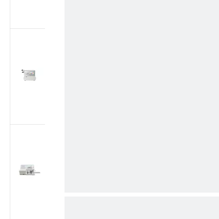
плунжера согласно
ISO 7886-1
Тестер утечки
воздуха для
медицинских
шприцев | Тестер
герметичности при
отрицательном
давлении согласно
ISO 7886-1
Тестер утечки
воздуха для
медицинских
шприцев | Тестер
вакуумной
герметичности -88
кПа согласно ISO
7886-1