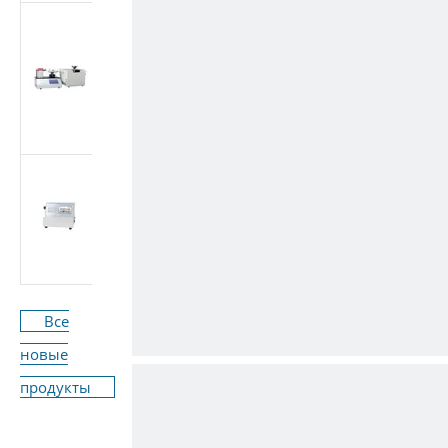
Многоцелевой
тестер медицинских
конических
фитингов (Луэр)
(стандарт ISO
80369/GB 1962.1)
Машина для
испытания расхода
медицинского
оборудования ISO
7864-2016
Все
новые
продукты