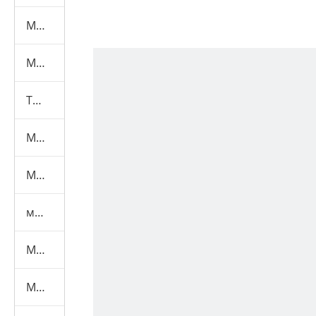
Машина для испытаний мебели
Машина для испытания масок
Текстильная испытательная машина
Машина для тестирования игрушек
Машина для испытаний шлемов
машина для испытаний средств индивидуальной защиты
Медицинская испытательная машина
Маска Машины+Материал