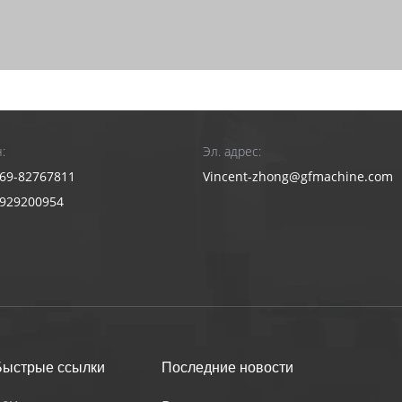
:
Эл. адрес:
69-82767811
Vincent-zhong@gfmachine.com
3929200954
Быстрые ссылки
Последние новости