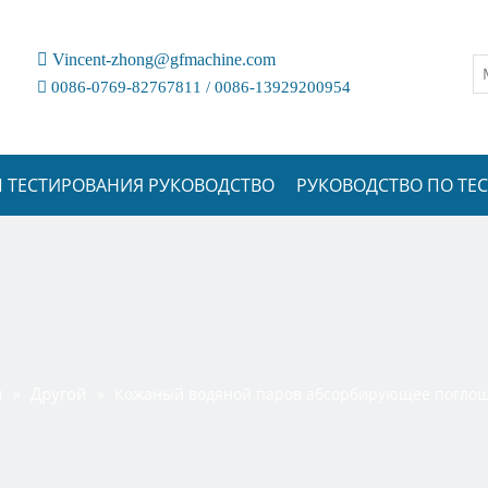

Vincent-zhong@gfmachine.com

0086-0769-82767811 / 0086-13929200954
 ТЕСТИРОВАНИЯ РУКОВОДСТВО
РУКОВОДСТВО ПО Т
и
Другой
»
»
Кожаный водяной паров абсорбирующее поглощ