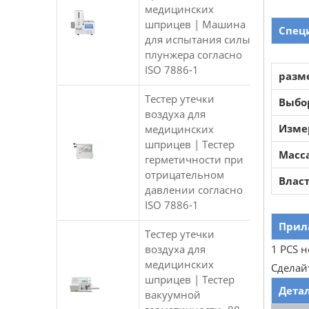
медицинских
шприцев | Машина
Спец
для испытания силы
плунжера согласно
ISO 7886-1
разм
Тестер утечки
Выбо
воздуха для
Изме
медицинских
шприцев | Тестер
Масс
герметичности при
отрицательном
Влас
давлении согласно
ISO 7886-1
Прил
Тестер утечки
воздуха для
1 PCS 
медицинских
Сделайт
шприцев | Тестер
Дета
вакуумной