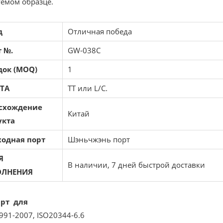
уемом образце.
д
Отличная победа
 №.
GW-038C
док (MOQ)
1
ТА
TT или L/C.
схождение
Китай
укта
ходная порт
Шэньчжэнь порт
Я
В наличии, 7 дней быстрой доставки
ЛНЕНИЯ
арт для
991-2007, ISO20344-6.6