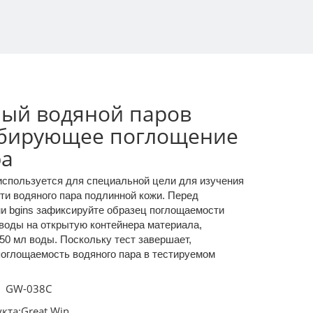
ый водяной паров
бирующее поглощение
ра
используется для специальной цели для изучения
ти водяного пара подлинной кожи. Перед
и bgins зафиксируйте образец поглощаемости
воды на открытую контейнера материала,
0 мл воды. Поскольку тест завершает,
поглощаемость водяного пара в тестируемом
GW-038C
кта:
Great Win