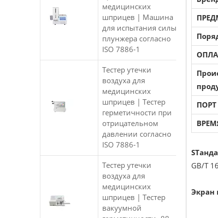
медицинских
шприцев | Машина
ПРЕД
для испытания силы
Поря
плунжера согласно
ISO 7886-1
ОПЛА
Тестер утечки
Прои
воздуха для
прод
медицинских
шприцев | Тестер
ПОРТ
герметичности при
отрицательном
ВРЕМ
давлении согласно
ISO 7886-1
S
Танд
Тестер утечки
GB/T 1
воздуха для
медицинских
Экран 
шприцев | Тестер
вакуумной