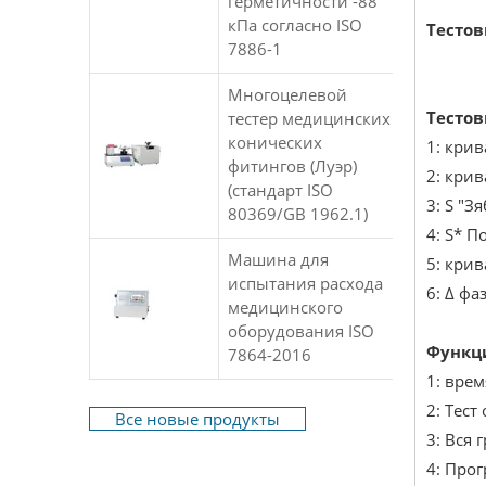
герметичности -88
кПа согласно ISO
Тестов
7886-1
Многоцелевой
Тесто
тестер медицинских
конических
1: кри
фитингов (Луэр)
2: крив
(стандарт ISO
3: S "
80369/GB 1962.1)
4: S* 
Машина для
5: кри
испытания расхода
6: Δ фа
медицинского
оборудования ISO
Функц
7864-2016
1: вре
2: Тес
Все новые продукты
3: Вся 
4: Про