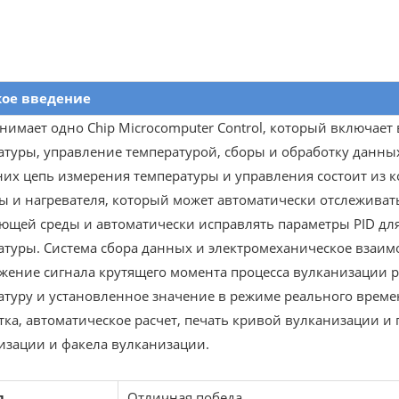
кое введение
нимает одно Chip Microcomputer Control, который включает
атуры, управление температурой, сборы и обработку данны
них цепь измерения температуры и управления состоит из 
ы и нагревателя, который может автоматически отслеживат
ющей среды и автоматически исправлять параметры PID для
атуры. Система сбора данных и электромеханическое взаим
жение сигнала крутящего момента процесса вулканизации 
атуру и установленное значение в режиме реального време
тка, автоматическое расчет, печать кривой вулканизации 
изации и факела вулканизации.
д
Отличная победа