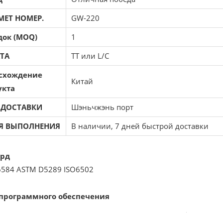
МЕТ НОМЕР.
GW-220
док (MOQ)
1
ТА
TT или L/C
схождение
Китай
укта
 ДОСТАВКИ
Шэньчжэнь порт
Я ВЫПОЛНЕНИЯ
В наличии, 7 дней быстрой доставки
ард
6584 ASTM D5289 ISO6502
программного обеспечения