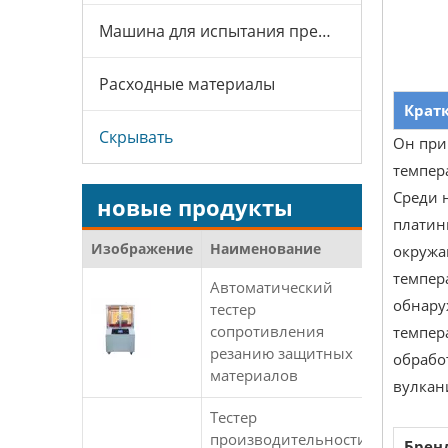
Машина для испытания презервативов
Расходные материалы
Крат
Скрывать
Он при
темпер
Среди 
новые продукты
платин
Изображение
Наименование
окружа
темпер
Автоматический
обнару
тестер
сопротивления
темпер
резанию защитных
обрабо
материалов
вулкан
Тестер
производительности
Брен