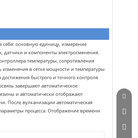
 в себя: основную единицу, измерение
х, датчики и компоненты электросменения.
контроллера температуры, сопротивления
ь изменения в сетке мощности и температуры
 достижения быстрого и точного контроля
освязь завершают автоматическое
резины и автоматически отображают
Vincent
ни. После вулканизации автоматическая
и параметры процесса. Отображение времени
0086 - 
0086-07