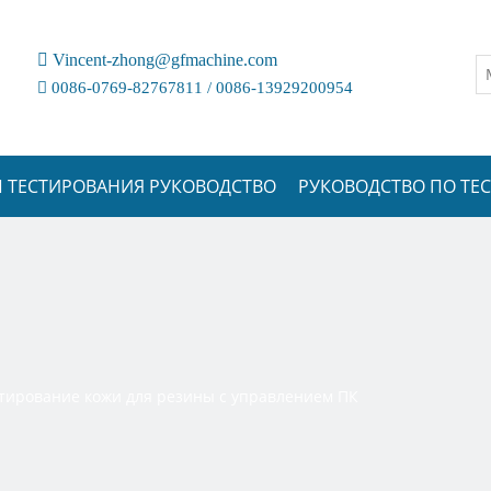

Vincent-zhong@gfmachine.com

0086-0769-82767811 / 0086-13929200954
 ТЕСТИРОВАНИЯ РУКОВОДСТВО
РУКОВОДСТВО ПО Т
тирование кожи для резины с управлением ПК