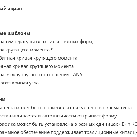
ый экран
вые шаблоны
вая температуры верхних и нижних форм,
ая крутящего момента S '
Зябитная кривая крутящего момента
Полная кривая крутящего момента
вая вязкоупругого соотношения TANΔ
зовая кривая угла
ии
мя теста может быть произвольно изменено во время теста
т останавливается и автоматически открывает форму
графика может быть установлена ​​в разных единицах (IB-In 
граммное обеспечение поддерживает традиционные китайц