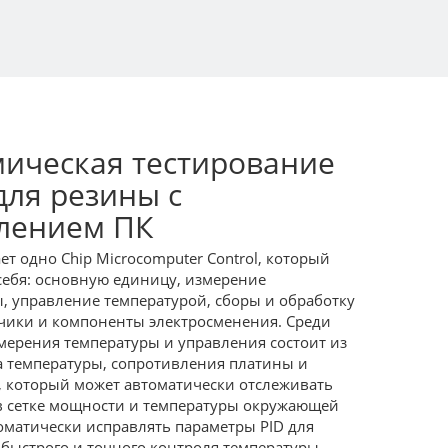
ическая тестирование
для резины с
лением ПК
т одно Chip Microcomputer Control, который
себя: основную единицу, измерение
, управление температурой, сборы и обработку
чики и компоненты электросменения. Среди
мерения температуры и управления состоит из
 температуры, сопротивления платины и
, который может автоматически отслеживать
в сетке мощности и температуры окружающей
оматически исправлять параметры PID для
быстрого и точного контроля температуры.