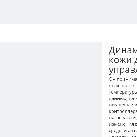
Динам
кожи 
управ
Он принимае
включает в 
температуры
данных, дат
них цепь из
контроллера
нагревателя
изменения 
среды и авт
достижения 