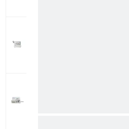
плунжера согласно
ISO 7886-1
Тестер утечки
воздуха для
медицинских
шприцев | Тестер
герметичности при
отрицательном
давлении согласно
ISO 7886-1
Тестер утечки
воздуха для
медицинских
шприцев | Тестер
вакуумной
герметичности -88
кПа согласно ISO
7886-1