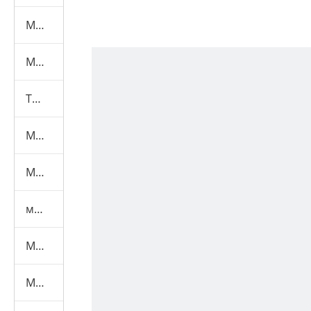
Машина для испытаний мебели
Машина для испытания масок
Текстильная испытательная машина
Машина для тестирования игрушек
Машина для испытаний шлемов
машина для испытаний средств индивидуальной защиты
Медицинская испытательная машина
Маска Машины+Материал