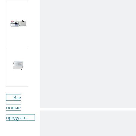
Многоцелевой
тестер медицинских
конических
фитингов (Луэр)
(стандарт ISO
80369/GB 1962.1)
Машина для
испытания расхода
медицинского
оборудования ISO
7864-2016
Все
новые
продукты