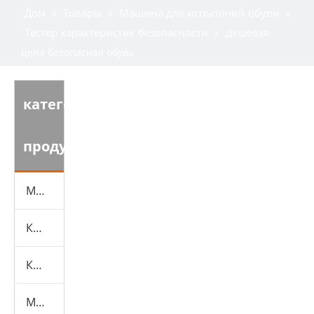
Дом
Товары
Машина для испытаний обуви
»
»
»
Тестер характеристик безопасности
»
Дешевая
цена безопасная обувь
категория
продукта
Машина для испытаний обуви
Кожаная испытательная машина
Камеры экологических испытаний
Машина для испытаний резины и пластика