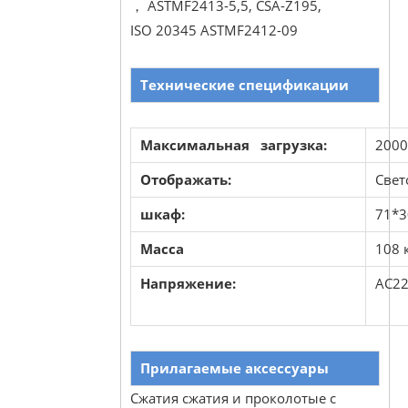
， ASTMF2413-5,5, CSA-Z195,
ISO 20345 ASTMF2412-09
Технические спецификации
Максимальная загрузка:
2000
Отображать:
Свет
шкаф:
71*3
Масса
108 
Напряжение:
AC2
Прилагаемые аксессуары
Сжатия сжатия и проколотые с