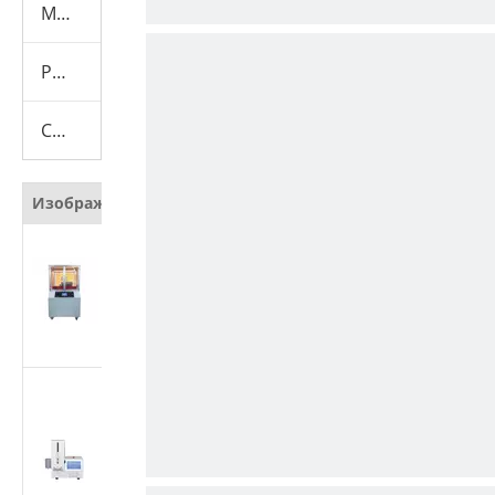
Машина для испытания презервативов
Расходные материалы
Скрывать
Изображение
Наименование
Автоматический
тестер
сопротивления
резанию защитных
материалов
Тестер
производительности
медицинских
шприцев | Машина
для испытания силы