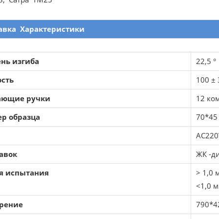
авка
Характеристики
ень изгиба
22,5 °
ость
100 ±
ающие ручки
12 ко
ер образца
70*45
AC220
авок
ЖК -д
я испытания
> 1,0
<1,0 
рение
790*4