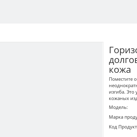
Гориз
долго
кожа
Поместите о
неоднократн
изгиба. Это
кожаных изд
Модель:
Марка проду
Код Продукт