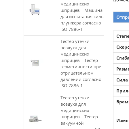
медицинских
шприцев | Машина
для испытания силы
Отпр
плунжера согласно
ISO 7886-1
Степ
Тестер утечки
Скор
воздуха для
медицинских
Сгиб
шприцев | Тестер
герметичности при
Разм
отрицательном
давлении согласно
Сила
ISO 7886-1
Прил
Тестер утечки
Врем
воздуха для
медицинских
шприцев | Тестер
Изме
вакуумной