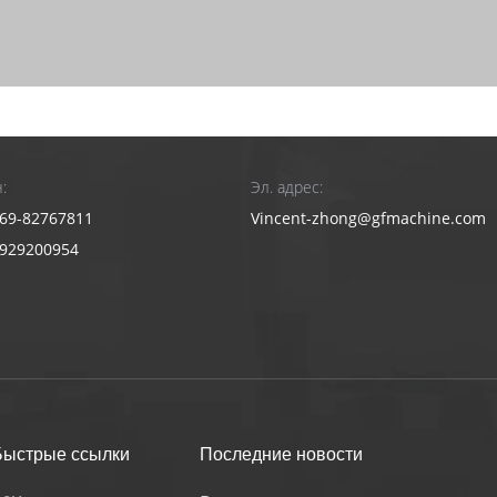
:
Эл. адрес:
69-82767811
Vincent-zhong@gfmachine.com
3929200954
Быстрые ссылки
Последние новости