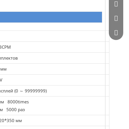
0086 - 
0086 - 
564872
 3CPM
мплектов
 мм
V
исплей (0 ～ 99999999)
 мм 8000times
мм 5000 раз
20*350 мм