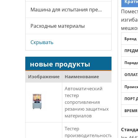
Крат
Машина для испытания презервативов
Помест
изгиба
Расходные материалы
мешко
Бренд
Скрывать
ПРЕДМ
новые продукты
Порядо
ОПЛАТ
Изображение
Наименование
Проис
Автоматический
тестер
ПОРТ 
сопротивления
резанию защитных
ВРЕМЯ
материалов
Тестер
Станд
производительности
Iso-46