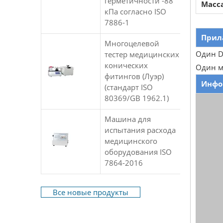
герметичности -88
Масс
кПа согласно ISO
7886-1
Прил
Многоцелевой
Один D
тестер медицинских
конических
Один м
фитингов (Луэр)
Инфо
(стандарт ISO
80369/GB 1962.1)
Машина для
испытания расхода
медицинского
оборудования ISO
7864-2016
Все новые продукты