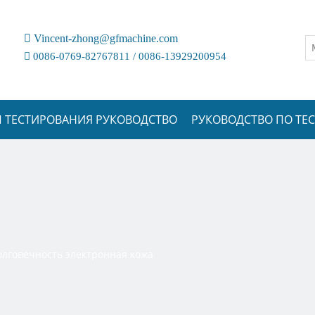

Vincent-zhong@gfmachine.com

0086-0769-82767811 / 0086-13929200954
 ТЕСТИРОВАНИЯ РУКОВОДСТВО
РУКОВОДСТВО ПО Т
олговечность электронная кожа