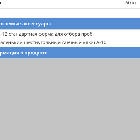
а
60 кг
агаемые аксессуары
-12 стандартная форма для отбора проб.
аленький шестиугольный гаечный ключ A-10
рмация о продукте