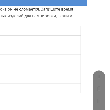
ока он не сломается. Запишите время
аных изделий для вампировки, ткани и
Vincent
0086 - 
0086-07