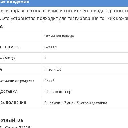
кое введение
ите образец в положение и согните его неоднократно, п
. Это устройство подходит для тестирования тонких кож
в.
Отличная победа
ЕТ НОМЕР.
GW-001
к (MOQ)
1
А
TT или L/C
хождение продукта
Китай
ДОСТАВКИ
Шэньчжэнь порт
 ВЫПОЛНЕНИЯ
В наличии, 7 дней быстрой доставки
артный За
43, Сатра TM25