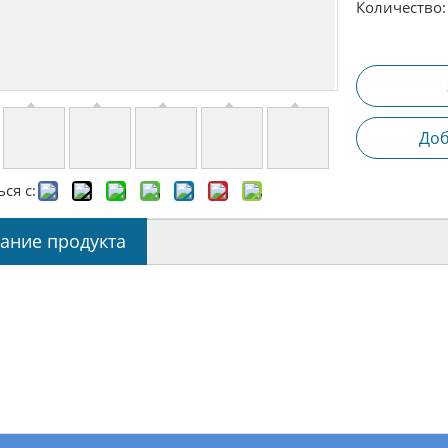
Количество:
Доб
ся с:
ание продукта