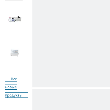
Многоцелевой
тестер медицинских
конических
фитингов (Луэр)
(стандарт ISO
80369/GB 1962.1)
Машина для
испытания расхода
медицинского
оборудования ISO
7864-2016
Все
новые
продукты