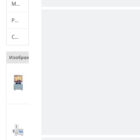
Машина для испытания презервативов
Расходные материалы
Скрывать
Изображение
Наименование
Автоматический
тестер
сопротивления
резанию защитных
материалов
Тестер
производительности
медицинских
шприцев | Машина
для испытания силы