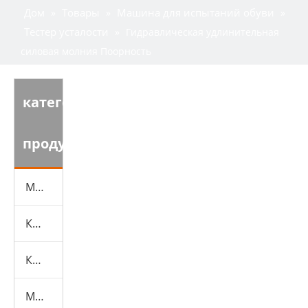
Дом
Товары
Машина для испытаний обуви
»
»
»
Тестер усталости
»
Гидравлическая удлинительная
силовая молния Поорность
категория
продукта
Машина для испытаний обуви
Кожаная испытательная машина
Камеры экологических испытаний
Машина для испытаний резины и пластика