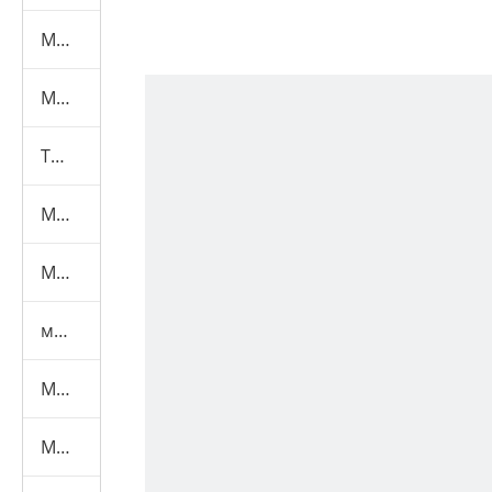
Машина для испытаний мебели
Машина для испытания масок
Текстильная испытательная машина
Машина для тестирования игрушек
Машина для испытаний шлемов
машина для испытаний средств индивидуальной защиты
Медицинская испытательная машина
Маска Машины+Материал