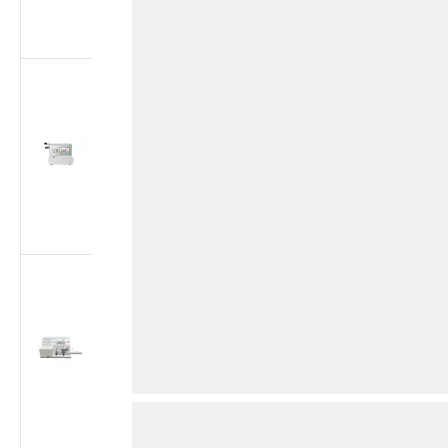
плунжера согласно
ISO 7886-1
Тестер утечки
воздуха для
медицинских
шприцев | Тестер
герметичности при
отрицательном
давлении согласно
ISO 7886-1
Тестер утечки
воздуха для
медицинских
шприцев | Тестер
вакуумной
герметичности -88
кПа согласно ISO
7886-1