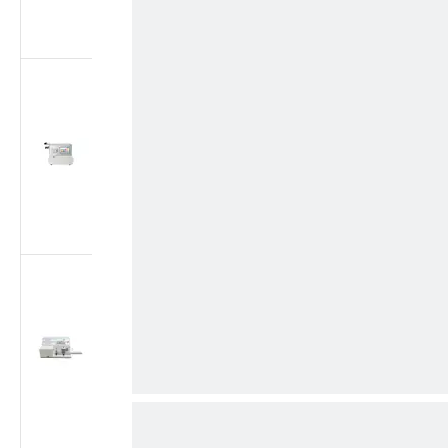
плунжера согласно
ISO 7886-1
Тестер утечки
воздуха для
медицинских
шприцев | Тестер
герметичности при
отрицательном
давлении согласно
ISO 7886-1
Тестер утечки
воздуха для
медицинских
шприцев | Тестер
вакуумной
герметичности -88
кПа согласно ISO
7886-1