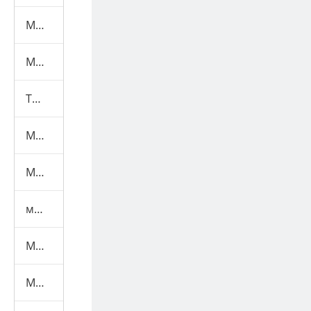
Машина для испытаний мебели
Машина для испытания масок
Текстильная испытательная машина
Машина для тестирования игрушек
Машина для испытаний шлемов
машина для испытаний средств индивидуальной защиты
Медицинская испытательная машина
Маска Машины+Материал