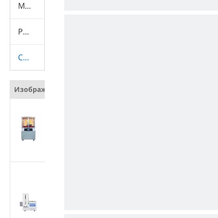
Машина для испытания презервативов
Расходные материалы
Скрывать
Изображение
Наименование
Автоматический
тестер
сопротивления
резанию защитных
материалов
Тестер
производительности
медицинских
шприцев | Машина
для испытания силы