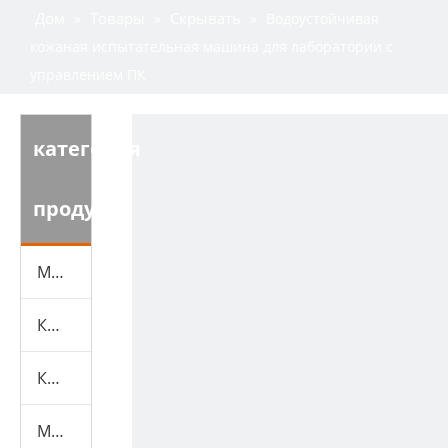
Дом
Товары
Скрывать
»
»
»
Водоустойчивая
кожаная испытательная машина для лаборатории с
управлением ПК
категория
продукта
Машина для испытаний обуви
Кожаная испытательная машина
Камеры экологических испытаний
Машина для испытаний резины и пластика