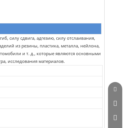
иб, силу сдвига, адгезию, силу отслаивания,
зделий из резины, пластика, металла, нейлона,
втомобили и т. д., которые являются основными
ра, исследования материалов.
Vincent
0086 - 
0086-07