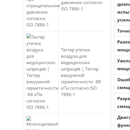
давлении согласно
диап
ISO 7886-1
испы
усил
Точн
Разл
Тестер утечки
мощн
воздуха для
Увел
медицинских
мощн
шприцев | Тестер
вакуумной
Ошиб
герметичности -88
смещ
кПа согласно ISO
7886-1
Разр
смещ
Двиг
функ