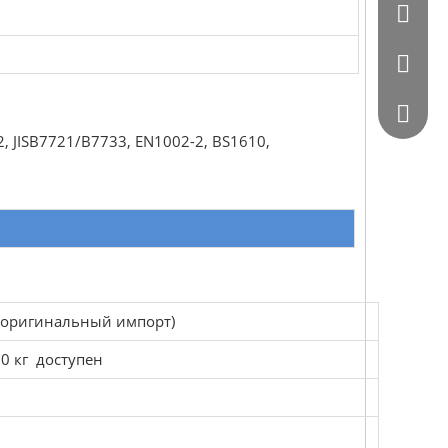
0086 - 
0086 - 
564872
, JISB7721/B7733, EN1002-2, BS1610,
 (оригинальный импорт)
0 кг доступен