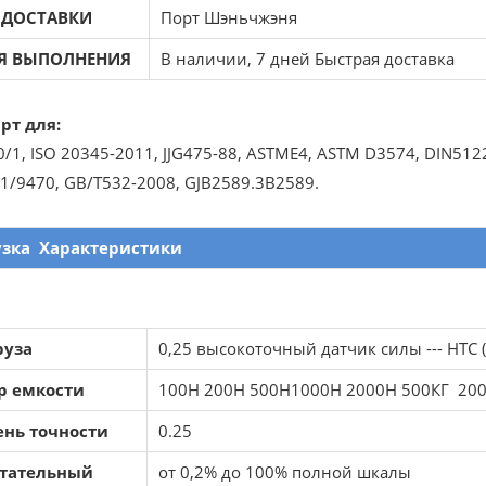
 ДОСТАВКИ
Порт Шэньчжэня
Я ВЫПОЛНЕНИЯ
В наличии, 7 дней Быстрая доставка
рт для:
/1, ISO 20345-2011, JJG475-88, ASTME4, ASTM D3574, DIN5122
1/9470, GB/T532-2008, GJB2589.3B2589.
узка
Характеристики
руза
0,25 высокоточный датчик силы --- НТС
р емкости
100Н 200Н 500Н1000Н 2000Н 500КГ 200
ень точности
0.25
тательный
от 0,2% до 100% полной шкалы