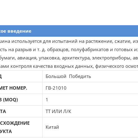
кое введение
ина используется для испытаний на растяжение, сжатие, изг
ть на разрыв и т. д. образцов, полуфабрикатов и готовых и
бумаги, авиация, упаковка, архитектура, электроприборы, а
вами контроля качества входных данных, физического осмот
Д
Большой Победить
МЕТ НОМЕР.
ГВ-21010
З (MOQ)
1
ТА
ТТ ИЛИ Л/К
СХОЖДЕНИЕ
Китай
УКТА