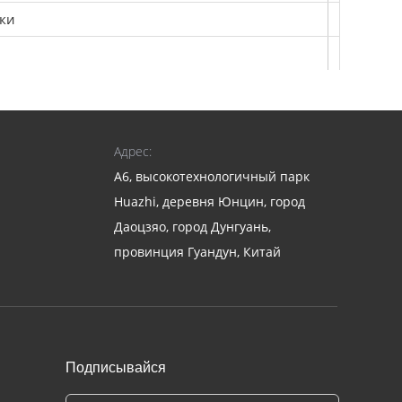
мки
Адрес:
A6, высокотехнологичный парк
Huazhi, деревня Юнцин, город
Даоцзяо, город Дунгуань,
провинция Гуандун, Китай
ы; GW-C: эластомерные захваты),
мным обеспечением (для компьютерного стола
Подписывайся