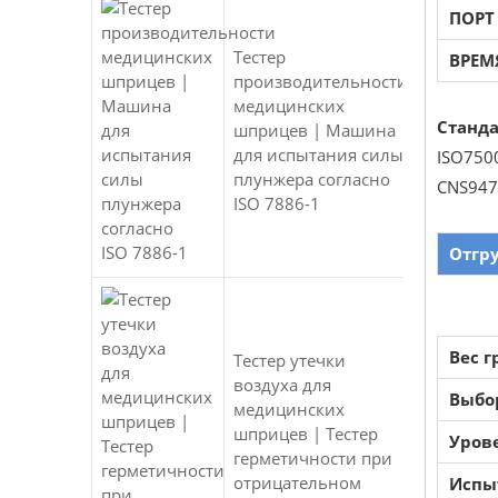
ПОРТ
Тестер
ВРЕМ
производительности
медицинских
Станда
шприцев | Машина
для испытания силы
ISO7500
плунжера согласно
CNS947
ISO 7886-1
Отгр
Вес г
Тестер утечки
воздуха для
Выбо
медицинских
шприцев | Тестер
Уров
герметичности при
отрицательном
Испы