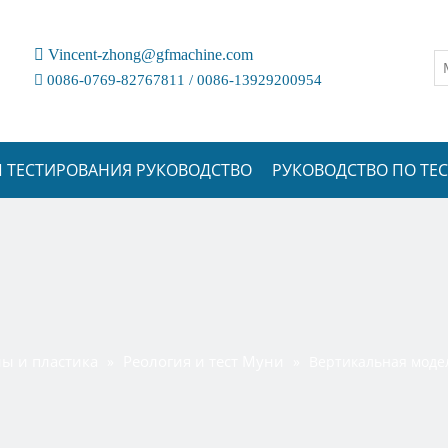

Vincent-zhong@gfmachine.com

0086-0769-82767811 / 0086-13929200954
 ТЕСТИРОВАНИЯ РУКОВОДСТВО
РУКОВОДСТВО ПО Т
ы и пластика
Реология и тест Муни
»
»
Вертикальная моде