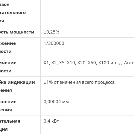
азон
тательного
ия
ость мощности
±0,25%
ожение
1/300000
ости
ичение
X1, X2, X5, X10, X20, X50, X100 и т. д. 
ости
ка индикации
±1% от значения всего процесса
ения
ешение
0,00004 мм
ения
ательная
0,4 кВт
ция