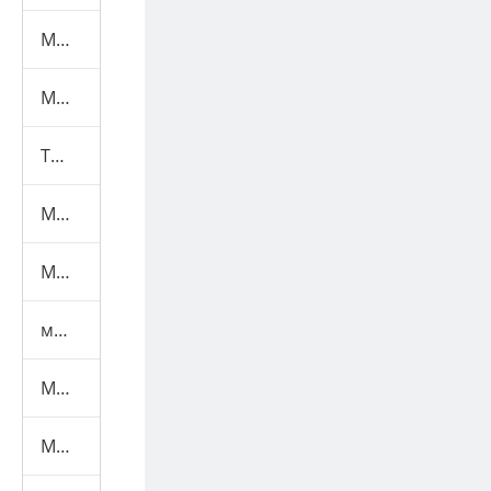
Машина для испытаний мебели
Машина для испытания масок
Текстильная испытательная машина
Машина для тестирования игрушек
Машина для испытаний шлемов
машина для испытаний средств индивидуальной защиты
Медицинская испытательная машина
Маска Машины+Материал