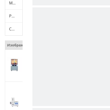
Машина для испытания презервативов
Расходные материалы
Скрывать
Изображение
Наименование
Автоматический
тестер
сопротивления
резанию защитных
материалов
Тестер
производительности
медицинских
шприцев | Машина
для испытания силы