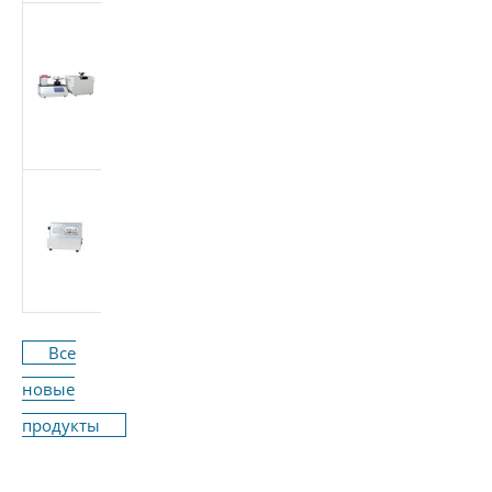
Многоцелевой
тестер медицинских
конических
фитингов (Луэр)
(стандарт ISO
80369/GB 1962.1)
Машина для
испытания расхода
медицинского
оборудования ISO
7864-2016
Все
новые
продукты