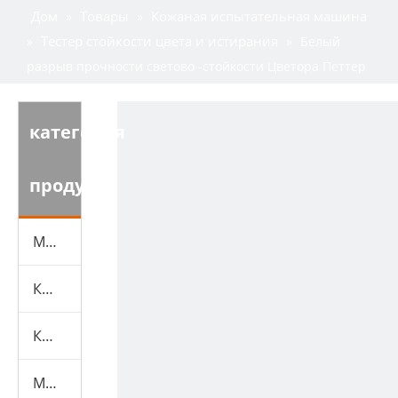
Дом
Товары
Кожаная испытательная машина
»
»
Тестер стойкости цвета и истирания
»
»
Белый
разрыв прочности светово -стойкости Цветора Петтер
категория
продукта
Машина для испытаний обуви
Кожаная испытательная машина
Камеры экологических испытаний
Машина для испытаний резины и пластика