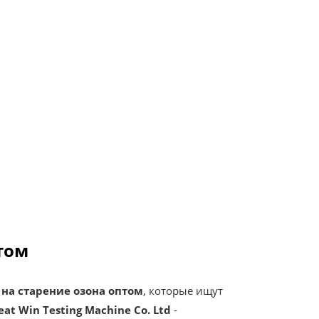
том
а старение озона оптом
, которые ищут
eat Win Testing Machine Co. Ltd
-