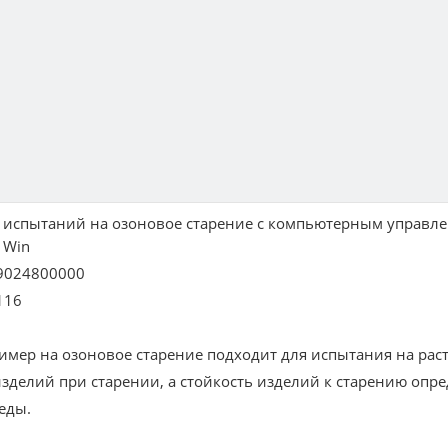
испытаний на озоновое старение с компьютерным управл
 Win
9024800000
116
имер на озоновое старение подходит для испытания на рас
зделий при старении, а стойкость изделий к старению опр
еды.