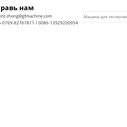
равь нам
ent-zhong@gfmachine.com
-0769-82767811 / 0086-13929200954